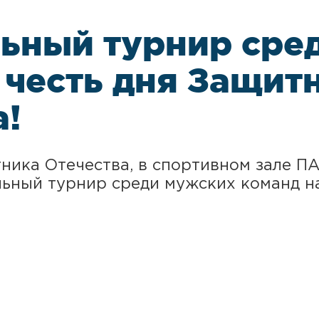
ьный турнир сре
 честь дня Защит
а!
тника Отечества, в спортивном зале 
ьный турнир среди мужских команд н