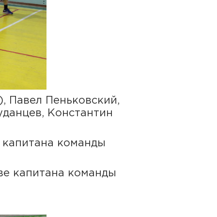
, Павел Пеньковский,
уданцев, Константин
е капитана команды
аве капитана команды