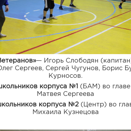
Ветеранов»
— Игорь Слободян (капитан)
Олег Сергеев, Сергей Чугунов, Борис Б
Курносов.
школьников корпуса №1
(БАМ) во глав
Матвея Сергеева
школьников корпуса №2
(Центр) во гл
Михаила Кузнецова