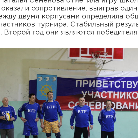
Наталья Семёнова отметила игру школ
 оказали сопротивление, выиграв один
 между двумя корпусами определила об
астников турнира. Стабильный резул
 Второй год они являются победителя