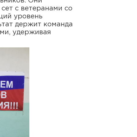
ьников. Они
 сет с ветеранами со
щий уровень
ьтат держит команда
ми, удерживая