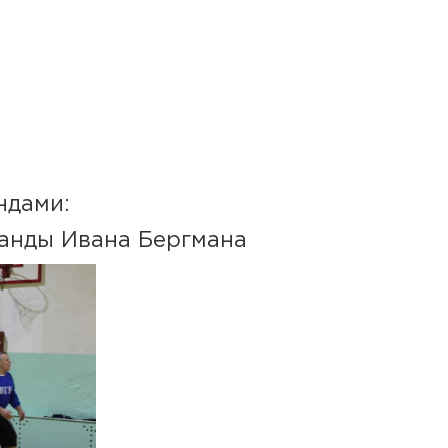
ндами:
манды Ивана Бергмана