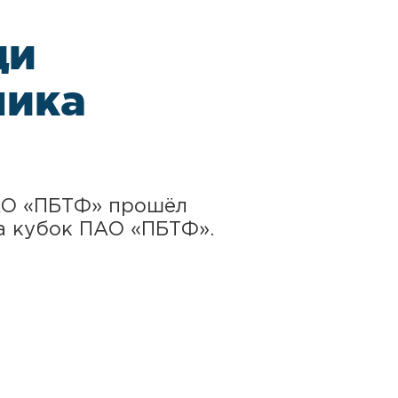
ди
ника
ПАО «ПБТФ» прошёл
а кубок ПАО «ПБТФ».