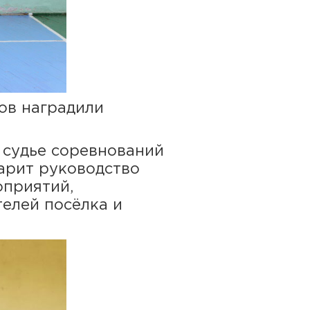
ов наградили
судье соревнований
арит руководство
оприятий,
елей посёлка и