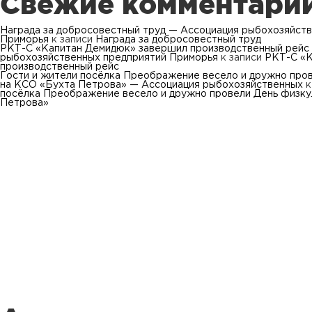
Свежие комментари
Награда за добросовестный труд — Ассоциация рыбохозяйст
Приморья
к записи
Награда за добросовестный труд
РКТ-С «Капитан Демидюк» завершил производственный рейс
рыбохозяйственных предприятий Приморья
к записи
РКТ-С «К
производственный рейс
Гости и жители посёлка Преображение весело и дружно про
на КСО «Бухта Петрова» — Ассоциация рыбохозяйственных
к
посёлка Преображение весело и дружно провели День физку
Петрова»