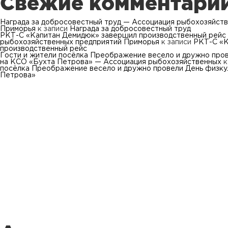
Свежие комментари
Награда за добросовестный труд — Ассоциация рыбохозяйст
Приморья
к записи
Награда за добросовестный труд
РКТ-С «Капитан Демидюк» завершил производственный рейс
рыбохозяйственных предприятий Приморья
к записи
РКТ-С «К
производственный рейс
Гости и жители посёлка Преображение весело и дружно про
на КСО «Бухта Петрова» — Ассоциация рыбохозяйственных
к
посёлка Преображение весело и дружно провели День физку
Петрова»