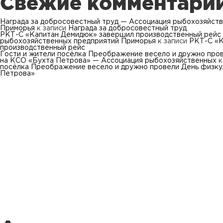
Свежие комментари
Награда за добросовестный труд — Ассоциация рыбохозяйст
Приморья
к записи
Награда за добросовестный труд
РКТ-С «Капитан Демидюк» завершил производственный рейс
рыбохозяйственных предприятий Приморья
к записи
РКТ-С «К
производственный рейс
Гости и жители посёлка Преображение весело и дружно про
на КСО «Бухта Петрова» — Ассоциация рыбохозяйственных
к
посёлка Преображение весело и дружно провели День физку
Петрова»