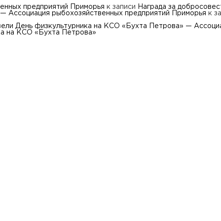
венных предприятий Приморья
к записи
Награда за добросовес
 — Ассоциация рыбохозяйственных предприятий Приморья
к з
вели День физкультурника на КСО «Бухта Петрова» — Ассоци
а на КСО «Бухта Петрова»