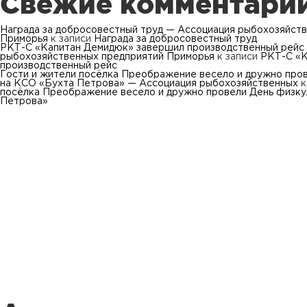
Свежие комментари
Награда за добросовестный труд — Ассоциация рыбохозяйст
Приморья
к записи
Награда за добросовестный труд
РКТ-С «Капитан Демидюк» завершил производственный рейс
рыбохозяйственных предприятий Приморья
к записи
РКТ-С «К
производственный рейс
Гости и жители посёлка Преображение весело и дружно про
на КСО «Бухта Петрова» — Ассоциация рыбохозяйственных
к
посёлка Преображение весело и дружно провели День физку
Петрова»