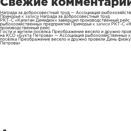
Свежие комментари
Награда за добросовестный труд — Ассоциация рыбохозяйст
Приморья
к записи
Награда за добросовестный труд
РКТ-С «Капитан Демидюк» завершил производственный рейс
рыбохозяйственных предприятий Приморья
к записи
РКТ-С «К
производственный рейс
Гости и жители посёлка Преображение весело и дружно про
на КСО «Бухта Петрова» — Ассоциация рыбохозяйственных
к
посёлка Преображение весело и дружно провели День физку
Петрова»