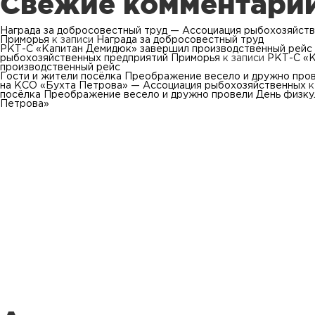
Свежие комментари
Награда за добросовестный труд — Ассоциация рыбохозяйст
Приморья
к записи
Награда за добросовестный труд
РКТ-С «Капитан Демидюк» завершил производственный рейс
рыбохозяйственных предприятий Приморья
к записи
РКТ-С «К
производственный рейс
Гости и жители посёлка Преображение весело и дружно про
на КСО «Бухта Петрова» — Ассоциация рыбохозяйственных
к
посёлка Преображение весело и дружно провели День физку
Петрова»