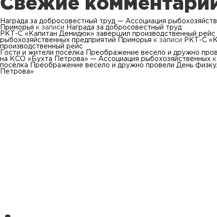
Свежие комментари
Награда за добросовестный труд — Ассоциация рыбохозяйст
Приморья
к записи
Награда за добросовестный труд
РКТ-С «Капитан Демидюк» завершил производственный рейс
рыбохозяйственных предприятий Приморья
к записи
РКТ-С «К
производственный рейс
Гости и жители посёлка Преображение весело и дружно про
на КСО «Бухта Петрова» — Ассоциация рыбохозяйственных
к
посёлка Преображение весело и дружно провели День физку
Петрова»