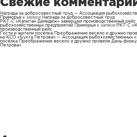
Свежие комментари
Награда за добросовестный труд — Ассоциация рыбохозяйст
Приморья
к записи
Награда за добросовестный труд
РКТ-С «Капитан Демидюк» завершил производственный рейс
рыбохозяйственных предприятий Приморья
к записи
РКТ-С «К
производственный рейс
Гости и жители посёлка Преображение весело и дружно про
на КСО «Бухта Петрова» — Ассоциация рыбохозяйственных
к
посёлка Преображение весело и дружно провели День физку
Петрова»